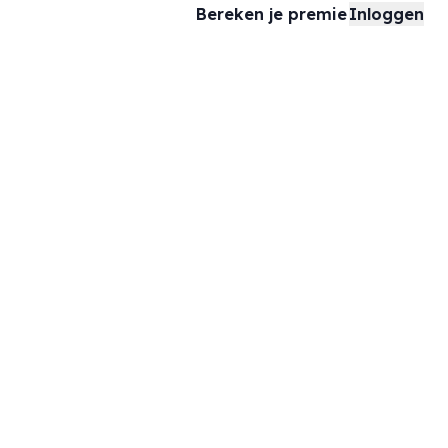
Bereken je premie
Inloggen
In samenwerking met
en creëren we de perfecte bescherming voor jouw